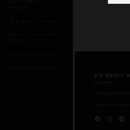
qui sommes
nous?
A propos de nous
Venir à un event
DBDLC
Nous rejoindre
Nous contacter
DU BRUIT 
sur la toile
Nous sommes p
Vous avez aimé 
F
I
S
A
N
P