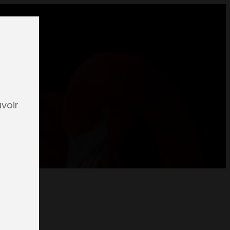
oet
voir