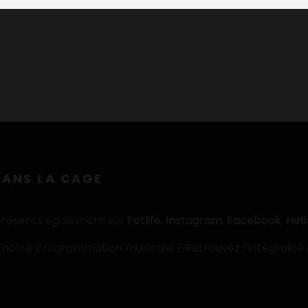
DANS LA CAGE
résents également sur
Fetlife
,
Instagram
,
Facebook
,
Hel
notre programmation musicale ? Retrouvez l’intégralité d